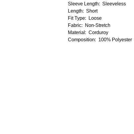
Sleeve Length:
  Sleeveless
Length:
  Short
Fit Type:
  Loose
Fabric:
  Non-Stretch
Material:
  Corduroy
Composition:
  100% Polyester
Care Instructions:
  Machine was
Sheer:
  No