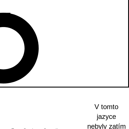
V tomto
jazyce
nebyly zatím