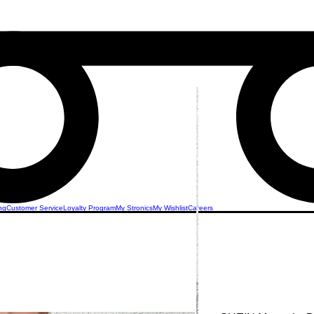
ng
Customer Service
Loyalty Program
My Stronics
My Wishlist
Careers