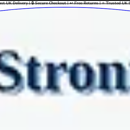
ast UK Delivery | 🔒 Secure Checkout | ↩ Free Returns | ⭐ Trusted UK 