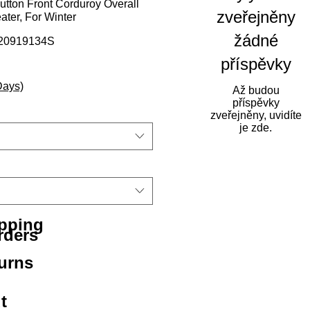
tton Front Corduroy Overall
zveřejněny
ter, For Winter
žádné
20919134S
příspěvky
Days)
Až budou
příspěvky
zveřejněny, uvidíte
je zde.
ipping
rders
urns
t