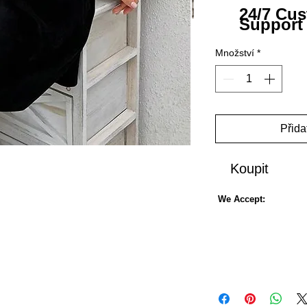
24/7 Cu
Support
Množství
*
Přida
Koupit
We Accept: