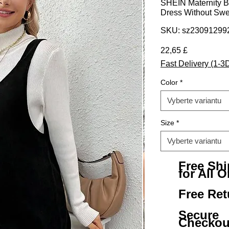
SHEIN Maternity Bu
Dress Without Swea
SKU: sz23091299
Cena
22,65 £
Fast Delivery (1-3
Color
*
Vyberte variantu
Size
*
Vyberte variantu
Free Sh
for All O
Free Ret
Secure
Checkou