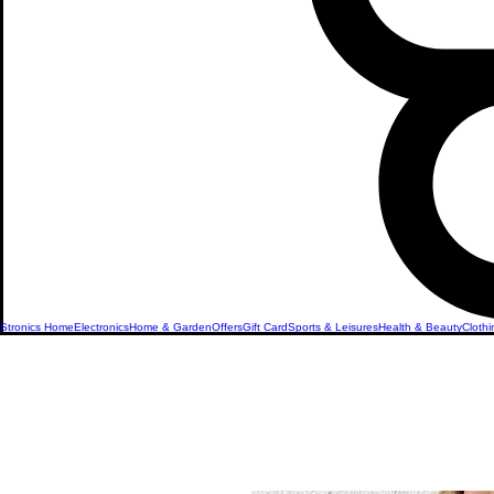
Stronics Home
Electronics
Home & Garden
Offers
Gift Card
Sports & Leisures
Health & Beauty
Clothi