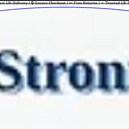
ast UK Delivery | 🔒 Secure Checkout | ↩ Free Returns | ⭐ Trusted UK 