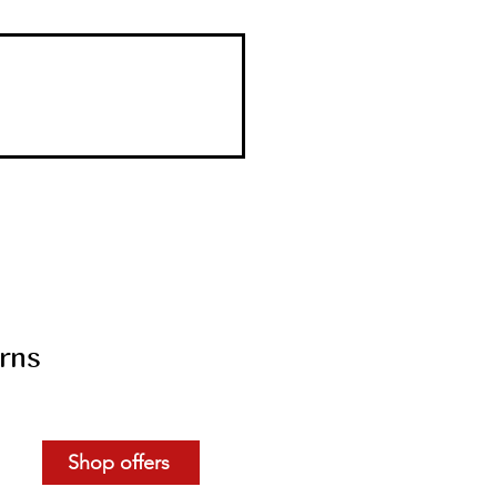
rns
Shop offers