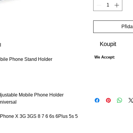
Přida
Koupit
l
We Accept:
bile Phone Stand Holder
justable Mobile Phone Holder
niversal
iPhone X 3G 3GS 8 7 6 6s 6Plus 5s 5
Xiaomi 4a 4x 4 Plus 6 For Redmi Note