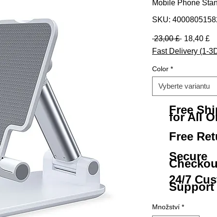
Mobile Phone Stan
SKU: 4000805158
Běžná ce
Z
 23,00 £ 
18,40 £
Fast Delivery (1-3
Color
*
Vyberte variantu
Free Sh
for All O
Free Ret
Secure
Checkou
24/7 Cu
Support
Množství
*