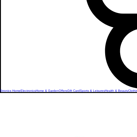
Stronics Home
Electronics
Home & Garden
Offers
Gift Card
Sports & Leisures
Health & Beauty
Clothi