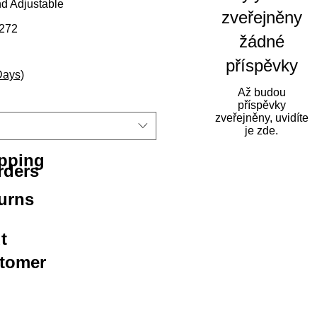
d Adjustable
zveřejněny
272
žádné
na
výhodněná cena
příspěvky
Days)
Až budou
příspěvky
zveřejněny, uvidíte
je zde.
ipping
rders
urns
t
stomer