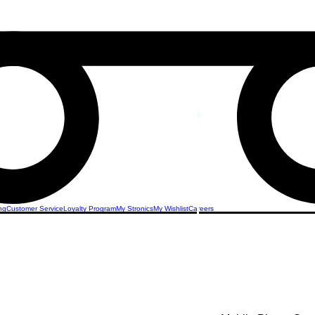
ng
Customer Service
Loyalty Program
My Stronics
My Wishlist
Careers