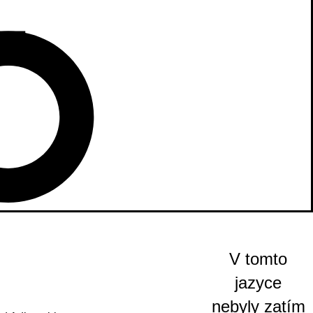
V tomto
jazyce
nebyly zatím