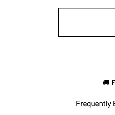
🚚 
Frequently 