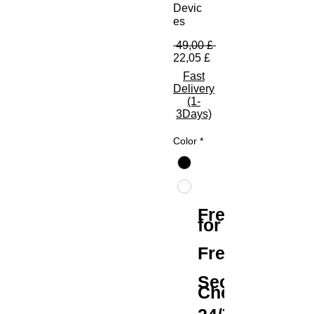
Devic
es
Běžná cena
 49,00 £ 
Zvýhodněná cena
22,05 £
Fast
Delivery
(1-
3Days)
Color
*
Free Shipping
for All Orders
Free Returns
Secure
Checkout