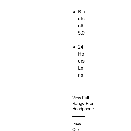
Blu
eto
oth
5.0
24
Ho
urs
Lo
ng
Bat
ter
y
View Full
Lif
Range From
Headphones
e
Act
Vie
View
ive
w
Our