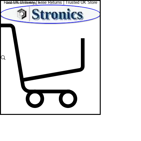
Fast UK Delivery | Free Returns | Trusted UK Store
Shop Affordable Home, Beauty & Tech