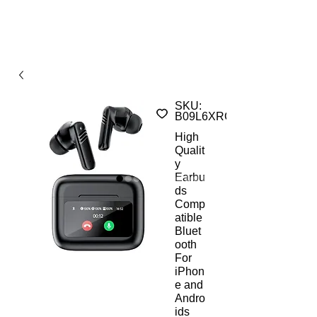
SKU:
B09L6XRCB9ST
High
Qualit
y
Earbu
ds
Comp
atible
Bluet
ooth
For
iPhon
e and
Andro
ids