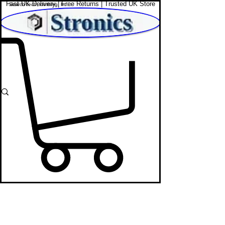
Fast UK Delivery | Free Returns | Trusted UK Store
Shop Affordable Home, Beauty & Tech
Portable
Power Banks