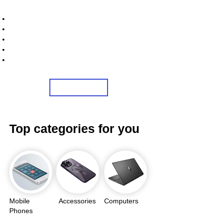
STRONICS ONLINE!
Unlock Exclusive Deals on Your Dream Mobile!
Sign Up Now & Start Saving Big at Check Out!
Get £2 Welcome Gift + Fast & Free Delivery
Flexible Credit Options Available
Share Us On Social Media To Earn Rewards
Sign Up
Top categories for you
Mobile
Accessories
Computers
Phones