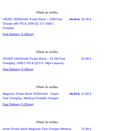
Přidat do košíku
Most Preferred
Běžná cena
Zvýhodněná cena
VRURC 30000mAh Power Bank – 20W Fast
44,00 £
29,48 £
Charge with PD & 18W QC 3.0 USB-C
Portable
Fast Delivery (1-3Days)
Přidat do košíku
Cena
VEGER 26800mAh Power Bank – 22.5W Fast
29,99 £
Charging, USB-C PD & QC3.0, High-Capacity
Fast Delivery (1-3Days)
Přidat do košíku
Běžná cena
Zvýhodněná cena
Magnetic Power Bank 50000mAh - Super
28,99 £
21,99 £
Fast Charging, Wireless Portable Charger
Fast Delivery (1-3Days)
Přidat do košíku
Cena
Anker Power Bank Magnetic Fast Charger Wireless
74,99 £