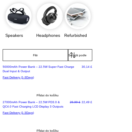
Speakers
Headphones
Refurbished
Filtr
Free 1-Day delivery
Cena
50000mAh Power Bank – 22.5W Super Fast Charge
30,14 £
Dual Input & Output
Fast Delivery (1-3Days)
Přidat do košíku
Best Seller
Běžná cena
Zvýhodněná cena
27000mAh Power Bank – 22.5W PD3.0 &
29,99 £
22,49 £
QC4.0 Fast Charging LCD Display 3 Outputs
Fast Delivery (1-3Days)
Přidat do košíku