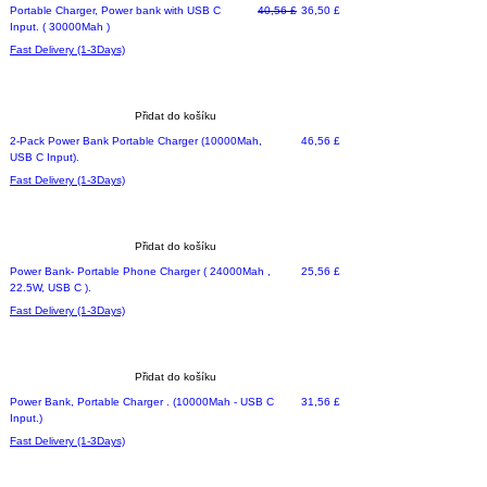
Běžná cena
Zvýhodněná cena
Portable Charger, Power bank with USB C
40,56 £
36,50 £
Input. ( 30000Mah )
Fast Delivery (1-3Days)
Přidat do košíku
Cena
2-Pack Power Bank Portable Charger (10000Mah,
46,56 £
USB C Input).
Fast Delivery (1-3Days)
Přidat do košíku
Cena
Power Bank- Portable Phone Charger ( 24000Mah ,
25,56 £
22.5W, USB C ).
Fast Delivery (1-3Days)
Přidat do košíku
Cena
Power Bank, Portable Charger . (10000Mah - USB C
31,56 £
Input.)
Fast Delivery (1-3Days)