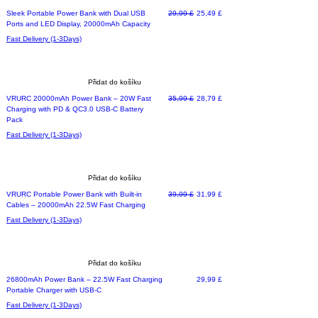
Limited time deal
Běžná cena
Zvýhodněná cena
Sleek Portable Power Bank with Dual USB
29,99 £
25,49 £
Ports and LED Display, 20000mAh Capacity
Fast Delivery (1-3Days)
Přidat do košíku
Běžná cena
Zvýhodněná cena
VRURC 20000mAh Power Bank – 20W Fast
35,99 £
28,79 £
Charging with PD & QC3.0 USB-C Battery
Pack
Fast Delivery (1-3Days)
Přidat do košíku
Top Of The List
Běžná cena
Zvýhodněná cena
VRURC Portable Power Bank with Built-in
39,99 £
31,99 £
Cables – 20000mAh 22.5W Fast Charging
Fast Delivery (1-3Days)
Přidat do košíku
Limited time deal
Cena
26800mAh Power Bank – 22.5W Fast Charging
29,99 £
Portable Charger with USB-C
Fast Delivery (1-3Days)