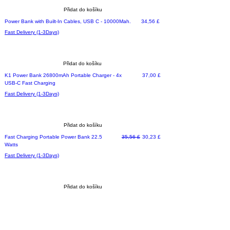
Přidat do košíku
Cena
Power Bank with Built-In Cables, USB C - 10000Mah.
34,56 £
Fast Delivery (1-3Days)
Přidat do košíku
Limited time deal
Cena
K1 Power Bank 26800mAh Portable Charger - 4x
37,00 £
USB-C Fast Charging
Fast Delivery (1-3Days)
Přidat do košíku
Limited time deal
Běžná cena
Zvýhodněná cena
Fast Charging Portable Power Bank 22.5
35,56 £
30,23 £
Watts
Fast Delivery (1-3Days)
Přidat do košíku