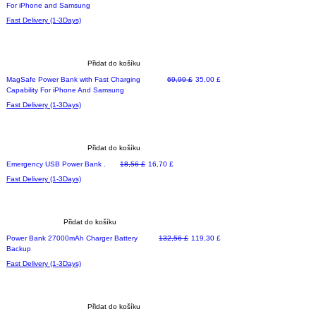
For iPhone and Samsung
Fast Delivery (1-3Days)
Přidat do košíku
Běžná cena
Zvýhodněná cena
MagSafe Power Bank with Fast Charging
69,99 £
35,00 £
Capability For iPhone And Samsung
Fast Delivery (1-3Days)
Přidat do košíku
Běžná cena
Zvýhodněná cena
Emergency USB Power Bank .
18,56 £
16,70 £
Fast Delivery (1-3Days)
Přidat do košíku
Běžná cena
Zvýhodněná cena
Power Bank 27000mAh Charger Battery
132,56 £
119,30 £
Backup
Fast Delivery (1-3Days)
Přidat do košíku