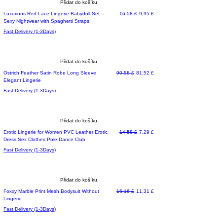
Přidat do košíku
Běžná cena
Zvýhodněná cena
Luxurious Red Lace Lingerie Babydoll Set –
16,58 £
9,95 £
Sexy Nightwear with Spaghetti Straps
Fast Delivery (1-3Days)
Přidat do košíku
Běžná cena
Zvýhodněná cena
Ostrich Feather Satin Robe Long Sleeve
90,58 £
81,52 £
Elegant Lingerie
Fast Delivery (1-3Days)
Přidat do košíku
Běžná cena
Zvýhodněná cena
Erotic Lingerie for Women PVC Leather Erotic
14,58 £
7,29 £
Dress Sex Clothes Pole Dance Club
Fast Delivery (1-3Days)
Přidat do košíku
Běžná cena
Zvýhodněná cena
Foxxy Marble Print Mesh Bodysuit Without
16,16 £
11,31 £
Lingerie
Fast Delivery (1-3Days)