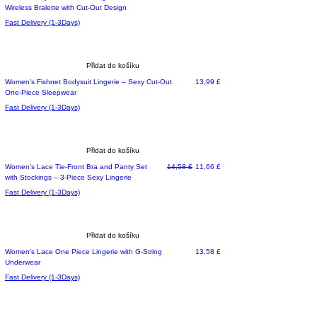
Wireless Bralette with Cut-Out Design
Fast Delivery (1-3Days)
Přidat do košíku
Cena
Women’s Fishnet Bodysuit Lingerie – Sexy Cut-Out
13,99 £
One-Piece Sleepwear
Fast Delivery (1-3Days)
Přidat do košíku
Běžná cena
Zvýhodněná cena
Women's Lace Tie-Front Bra and Panty Set
14,58 £
11,66 £
with Stockings – 3-Piece Sexy Lingerie
Fast Delivery (1-3Days)
Přidat do košíku
Cena
Women's Lace One Piece Lingerie with G-String
13,58 £
Underwear
Fast Delivery (1-3Days)