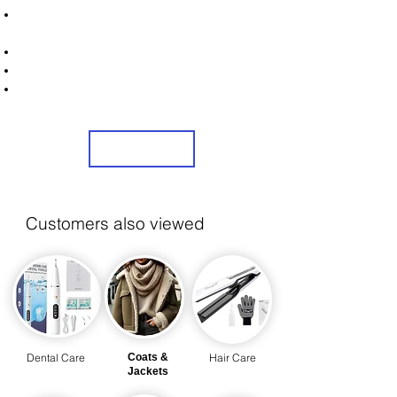
Unlock Exclusive Deals on Your Lingerie &
Underwear!
Sign Up Now & Start Saving Big at Check Out!
Get £2 Welcome Gift + Fast & Free Delivery
Share Us On Social Media To Earn Rewards
Sign Up
Customers also viewed
Dental Care
Coats &
Hair Care
Jackets