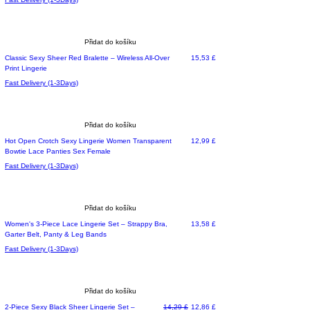
Přidat do košíku
Cena
Classic Sexy Sheer Red Bralette – Wireless All-Over
15,53 £
Print Lingerie
Fast Delivery (1-3Days)
Přidat do košíku
Cena
Hot Open Crotch Sexy Lingerie Women Transparent
12,99 £
Bowtie Lace Panties Sex Female
Fast Delivery (1-3Days)
Přidat do košíku
Most Loved
Cena
Women's 3-Piece Lace Lingerie Set – Strappy Bra,
13,58 £
Garter Belt, Panty & Leg Bands
Fast Delivery (1-3Days)
Přidat do košíku
Běžná cena
Zvýhodněná cena
2-Piece Sexy Black Sheer Lingerie Set –
14,29 £
12,86 £