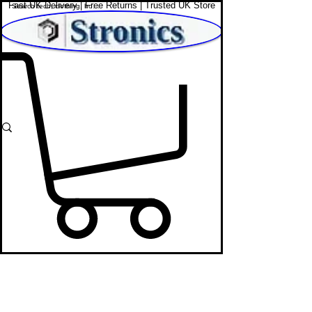
Fast UK Delivery | Free Returns | Trusted UK Store
Shop Affordable Home, Beauty & Tech
Lingerie & Underwear
STRONICS ONLINE!