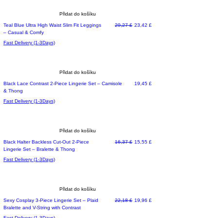
Přidat do košíku
Běžná cena
Zvýhodněná cena
Teal Blue Ultra High Waist Slim Fit Leggings
29,27 £
23,42 £
– Casual & Comfy
Fast Delivery (1-3Days)
Přidat do košíku
Cena
Black Lace Contrast 2-Piece Lingerie Set – Camisole
19,45 £
& Thong
Fast Delivery (1-3Days)
Přidat do košíku
Běžná cena
Zvýhodněná cena
Black Halter Backless Cut-Out 2-Piece
16,37 £
15,55 £
Lingerie Set – Bralette & Thong
Fast Delivery (1-3Days)
Přidat do košíku
Běžná cena
Zvýhodněná cena
Sexy Cosplay 3-Piece Lingerie Set – Plaid
22,18 £
19,96 £
Bralette and V-String with Contrast
Fast Delivery (1-3Days)