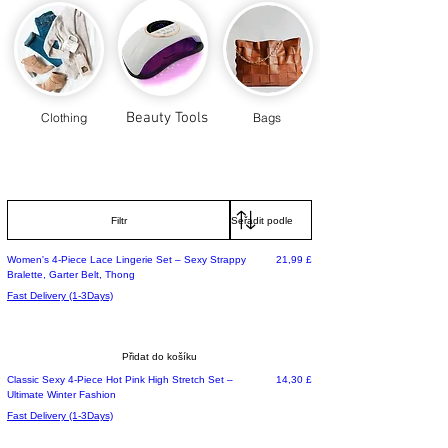
Beauty Tools
Clothing
Bags
Filtr
Cena
Women's 4-Piece Lace Lingerie Set – Sexy Strappy
21,99 £
Bralette, Garter Belt, Thong
Fast Delivery (1-3Days)
Přidat do košíku
Cena
Classic Sexy 4-Piece Hot Pink High Stretch Set –
14,30 £
Ultimate Winter Fashion
Fast Delivery (1-3Days)