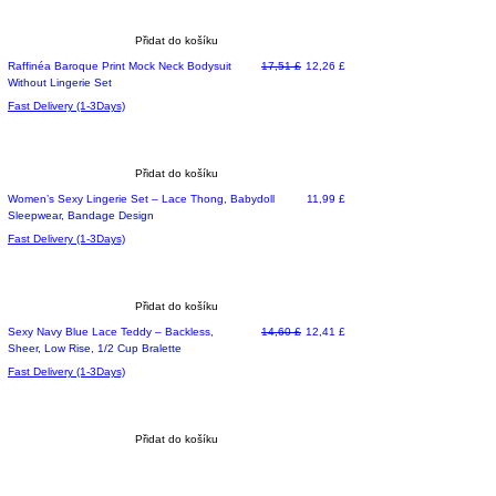
Přidat do košíku
Běžná cena
Zvýhodněná cena
Raffinéa Baroque Print Mock Neck Bodysuit
17,51 £
12,26 £
Without Lingerie Set
Fast Delivery (1-3Days)
Přidat do košíku
Cena
Women’s Sexy Lingerie Set – Lace Thong, Babydoll
11,99 £
Sleepwear, Bandage Design
Fast Delivery (1-3Days)
Přidat do košíku
Běžná cena
Zvýhodněná cena
Sexy Navy Blue Lace Teddy – Backless,
14,60 £
12,41 £
Sheer, Low Rise, 1/2 Cup Bralette
Fast Delivery (1-3Days)
Přidat do košíku