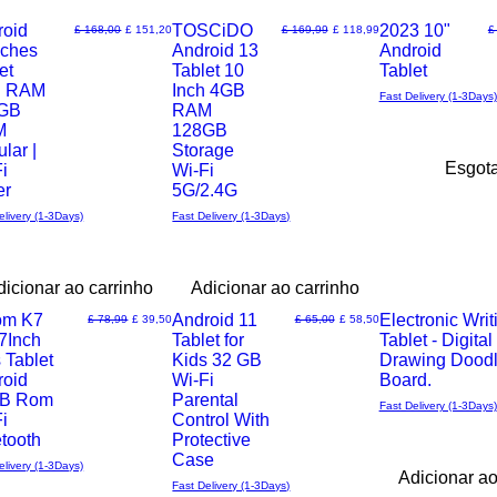
roid
Most Loved
TOSCiDO
2023 10"
Preço normal
Preço promocional
Preço normal
Preço promocional
P
£ 168,00
£ 151,20
£ 169,99
£ 118,99
£
nches
Android 13
Android
ização
Visualização
Visualização
et
Tablet 10
Tablet
B RAM
Inch 4GB
Fast Delivery (1-3Days)
rápida
rápida
GB
RAM
M
128GB
ular |
Storage
Esgot
i
Wi-Fi
er
5G/2.4G
elivery (1-3Days)
Fast Delivery (1-3Days)
dicionar ao carrinho
Adicionar ao carrinho
rival
tom K7
Preference
Android 11
Electronic Writ
Preço normal
Preço promocional
Preço normal
Preço promocional
£ 78,99
£ 39,50
£ 65,00
£ 58,50
7Inch
Tablet for
Tablet - Digital
ização
Visualização
Visualização
 Tablet
Kids 32 GB
Drawing Dood
roid
Wi-Fi
Board.
rápida
rápida
B Rom
Parental
Fast Delivery (1-3Days)
i
Control With
tooth
Protective
Case
elivery (1-3Days)
Adicionar ao
Fast Delivery (1-3Days)