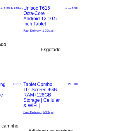
Unisoc T616
reço normal
Preço promocional
Preço
 175,56
£ 158,00
£ 175,56
Octa-Core
Visualização
Android-12 10.5
Inch Tablet
rápida
Fast Delivery (1-3Days)
ado
Esgotado
ing
Save 15% Off
Tablet Combo
Preço
Preço
£ 21,58
£ 205,00
10" Screen 4GB
Visualização
le
RAM+128GB
Storage | Cellular
rápida
& WIFI |
Fast Delivery (1-3Days)
 carrinho