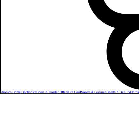
Stronics Home
Electronics
Home & Garden
Offers
Gift Card
Sports & Leisures
Health & Beauty
Clothi
Android Ta