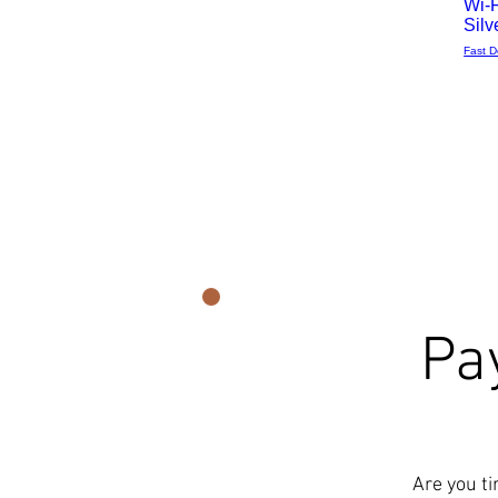
Wi-F
Silv
Fast D
Pa
Are you ti