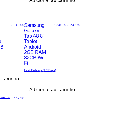
Adicionar ao carrinho
Samsung
Preço
Preço normal
Preço promocional
£ 169,00
£ 239,99
£ 230,39
Galaxy
Visualização
Tab A8 8"
e
Tablet
rápida
GB
Android
2GB RAM
32GB Wi-
Fi
Fast Delivery (1-3Days)
 carrinho
Adicionar ao carrinho
reço normal
Preço promocional
 189,00
£ 132,30