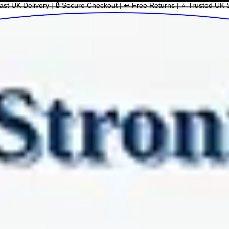
ast UK Delivery | 🔒 Secure Checkout | ↩ Free Returns | ⭐ Trusted UK 