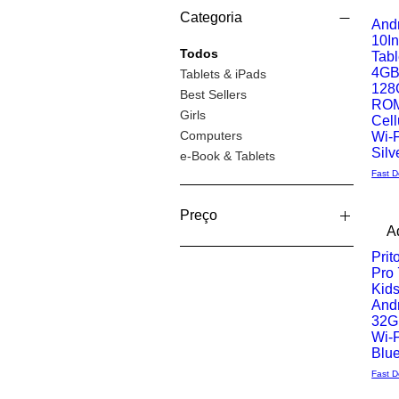
Categoria
And
10I
Visual
Todos
Tabl
4G
Tablets & iPads
rápida
128
Best Sellers
RO
Girls
Cell
Computers
Wi-F
Silv
e-Book & Tablets
Fast D
Preço
A
New Ar
Pri
£ 21
£ 231
Pro 
Visual
Kids
And
rápida
32G
Wi-F
Blue
Fast D