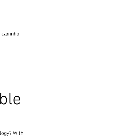
 carrinho
ble
ology? With