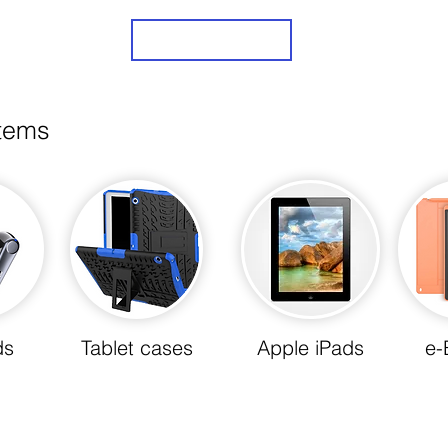
Sign Up
items
ds
Tablet cases
Apple iPads
e-