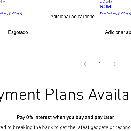
i -
32GB
er
ROM
elivery (1-3Days)
Fast Delivery (1-3Days)
Adicionar ao carrinho
Esgotado
Adicionar ao
1
yment Plans Availa
Pay 0% interest when you buy and pay later
red of breaking the bank to get the latest gadgets or techn