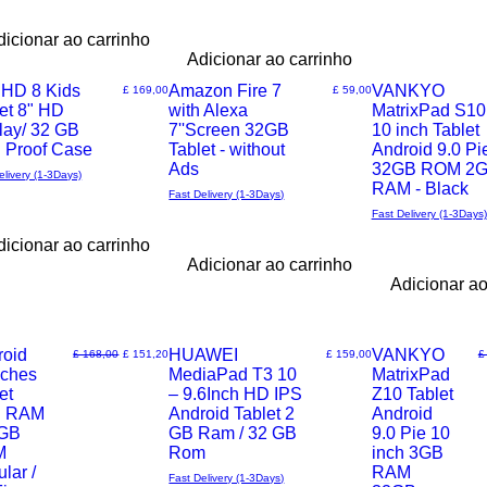
dicionar ao carrinho
Adicionar ao carrinho
l Offer
 HD 8 Kids
Amazon Fire 7
VANKYO
Preço
Preço
£ 169,00
£ 59,00
et 8" HD
with Alexa
MatrixPad S10
ização
Visualização
Visualização
lay/ 32 GB
7''Screen 32GB
10 inch Tablet
h Proof Case
Tablet - without
Android 9.0 Pi
rápida
rápida
Ads
32GB ROM 2
elivery (1-3Days)
RAM - Black
Fast Delivery (1-3Days)
Fast Delivery (1-3Days)
dicionar ao carrinho
Adicionar ao carrinho
Adicionar ao
l Offer
roid
Special Offer
HUAWEI
Special Offer
VANKYO
Preço normal
Preço promocional
Preço
P
£ 168,00
£ 151,20
£ 159,00
£
nches
MediaPad T3 10
MatrixPad
ização
Visualização
Visualização
et
– 9.6Inch HD IPS
Z10 Tablet
B RAM
Android Tablet 2
Android
rápida
rápida
GB
GB Ram / 32 GB
9.0 Pie 10
M
Rom
inch 3GB
ular /
RAM
Fast Delivery (1-3Days)