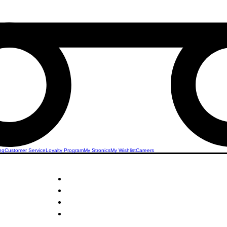
ng
Customer Service
Loyalty Program
My Stronics
My Wishlist
Careers
STRONICS ONLINE!
blets
Unlock Exclusive Deals on Android Tablets!
Sign Up Now & Start Saving Big at Check Out!
Get £2 Welcome Gift + Fast & Free Delivery
Share Us On Social Media To Earn Rewards